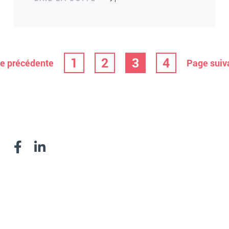
1
2
3
4
e précédente
Page suiv