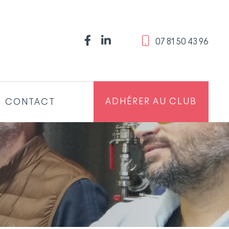
‭07 81 50 43 96‬
ADHÉRER AU CLUB
CONTACT