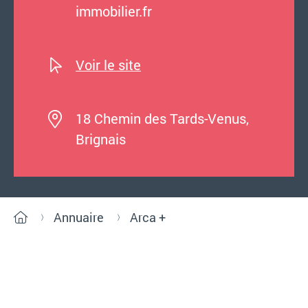
immobilier.fr
Voir le site
18 Chemin des Tards-Venus,
Brignais
Annuaire
Arca +